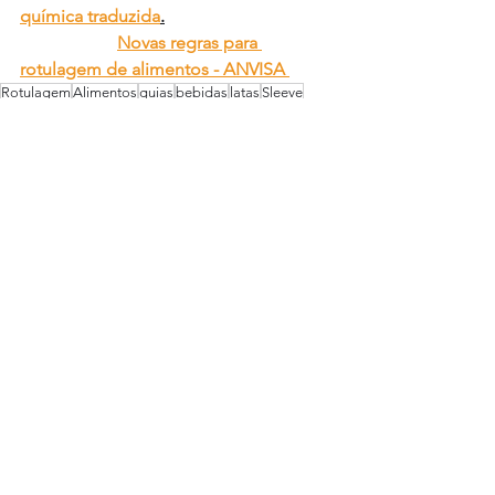
química traduzida
.
Novas regras para 
rotulagem de alimentos - ANVISA 
Rotulagem
Alimentos
guias
bebidas
latas
Sleeve
Rotulagem
Alimentos
Bebidas
Ver tudo
Posts Relacionados