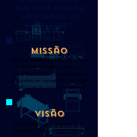
que você precisa
na compra de
embalagens.
Missão
Oferecer orientação especializada e
fornecer embalagens, serviços e
equipamentos. Explicar vantagens
que podem ser agregadas e entregar
a melhor opção para cada produto.
visão
Atender todas as regiões do país
oferecendo soluções atualizadas e