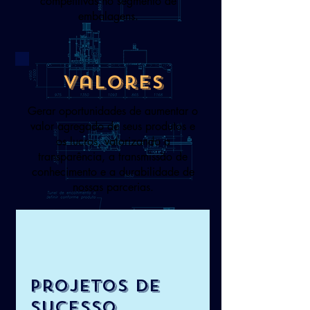
competitivas no segmento de
embalagens.
valores
Gerar oportunidades de aumentar o
valor agregado de seus produtos e
os lucros, valorizando a
transparência, a transmissão de
conhecimento e a durabilidade de
nossas parcerias.
projetos de
sucesso