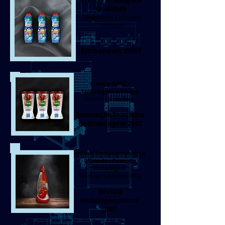
Prêmio Tecnologia &
Qualidade
Saponáceo Cremoso
Assolan
Embanews 2007
Prêmio ABRE -
Embalagem e Design
Achocolatado Taeq
Associação Brasileira
de Embalagem 2007
Prêmio EmbalagemMarca
- Grandes Cases de
Embalagem
Ketchup Predilecta 400g
Revista
EmbalagemMarca
2007