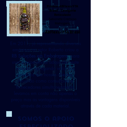
Prêmio ABFlexo/FTA
Brasil - Categoria
Reticulado
Sabonete Cremoso
Mahogany
ABFlexo/ FTA Brasil
Em 2011, já representando diversas
empresas no setor Roberto criou a
RB Soluções em Embalagens
, para
usar a experiência adquirida neste
mercado agregando valor aos
produtos dos nossos clientes.
Atuando como consultores e
fornecedores simultaneamente,
levamos em conta não apenas o
preço mas as vantagens disponíveis
através de cada material.
Somos o apoio
especializado